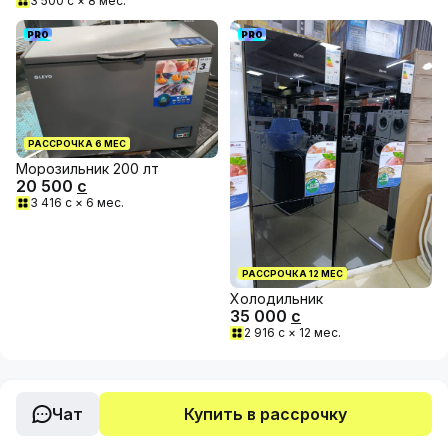
3 500
с ×
8
мес.
PRO
PRO
РАССРОЧКА
6
МЕС
Морозильник 200 лт
20 500
с
3 416
с ×
6
мес.
РАССРОЧКА
12
МЕС
Холодильник
35 000
с
2 916
с ×
12
мес.
Чат
Купить в рассрочку