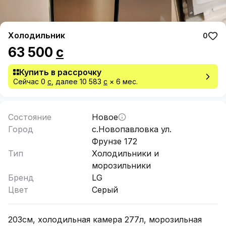
Холодильник
0
63 500
с
Купить в рассрочку
Сейчас 0
с
, далее
10 583
с
×
6
мес.
Состояние
Новое
Город
с.Новопавловка ул.
Фрунзе 172
Тип
Холодильники и
морозильники
Бренд
LG
Цвет
Серый
203см, холодильная камера 277л, морозильная