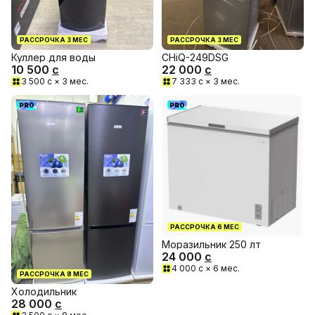
РАССРОЧКА
3
МЕС
РАССРОЧКА
3
МЕС
Куллер для воды
CHiQ-249DSG
10 500
с
22 000
с
3 500
с ×
3
мес.
7 333
с ×
3
мес.
PRO
PRO
РАССРОЧКА
6
МЕС
Моразильник 250 лт
24 000
с
4 000
с ×
6
мес.
РАССРОЧКА
8
МЕС
Холодильник
28 000
с