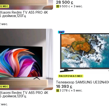
28 500
с
9 500
с ×
3
мес.
12
МЕС
Xiaomi Redmi TV A55 PRO 4K
5 дюймов,120Гц
2
мес.
PRO
РАССРОЧКА
5
МЕС
Телевизор SAMSUNG UE32N4
16 393
с
12
МЕС
3 278
с ×
5
мес.
Xiaomi Redmi TV A65 PRO 4K
5 дюймов,120Гц
2
мес.