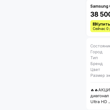
Samsung
38 50
Купить
Сейчас 0
Состояни
Город
Тип
Бренд
Цвет
Размер э
🔥🔥АКЦИЯ
диагонал 1
Ultra HD 
Звоните доставим!!!!!!!! Тв 