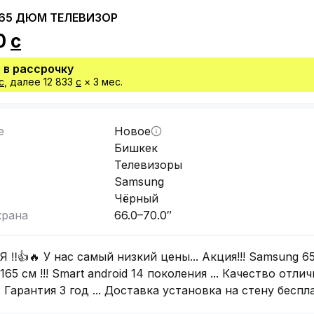
 65 ДЮМ ТЕЛЕВИЗОР
0
с
 в рассрочку
с
, далее
12 833
с
×
3
мес.
е
Новое
Бишкек
Телевизоры
Samsung
Чёрный
крана
66.0–70.0″
 ‼️👍🔥 У нас самый низкий цены... Акция!!! Samsung 
65 см !!! Smart android 14 поколения ... Качество отличн
.. Гарантия 3 год ... Доставка установка на стену беспл
тв телевизор телик телевизоры tv tv telik оптом