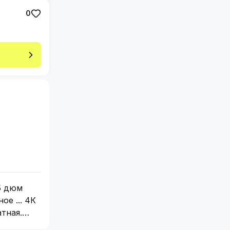
0
65 дюм
ое ... 4К
атная.