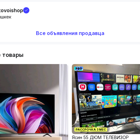
ицу
tovoishop
ишкек
Все объявления продавца
 товары
PRO
РАССРОЧКА
3
МЕС
Ясин 55 ДЮМ ТЕЛЕВИЗОР