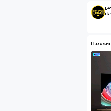
и в розн
By
г.Б
Похожие
PRO