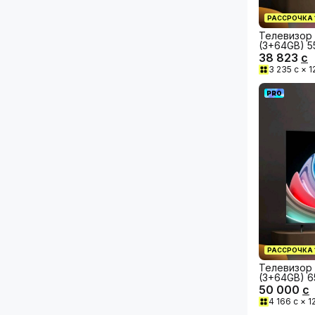
РАССРОЧКА
Телевизор 
(3+64GB) 5
38 823
с
3 235
с ×
1
PRO
РАССРОЧКА
Телевизор 
(3+64GB) 6
50 000
с
4 166
с ×
1